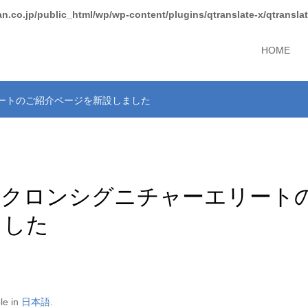
.co.jp/public_html/wp/wp-content/plugins/qtranslate-x/qtranslat
HOME
リートのご紹介ページを新設しました
ヘモクロンシグニチャーエリート
ました
ble in
日本語
.