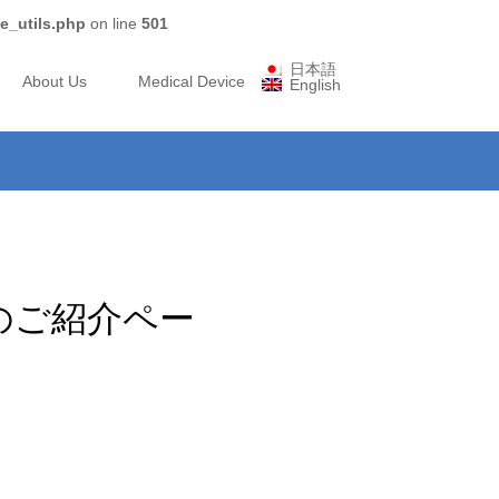
e_utils.php
on line
501
日本語
About Us
Medical Device
English
のご紹介ペー